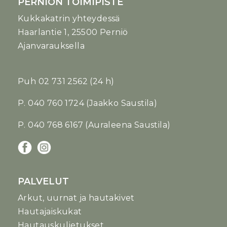
PERNIÖN TOIMIPISTE
Kukkakatrin yhteydessä
Haarlantie 1, 25500 Perniö
Ajanvarauksella
Puh
02 731 2562
(24 h)
P. 040 760 1724 (Jaakko Saustila)
P. 040 768 6167 (Auraleena Saustila)
PALVELUT
Arkut, uurnat ja hautakivet
Hautajaiskukat
Hautauskuljetukset