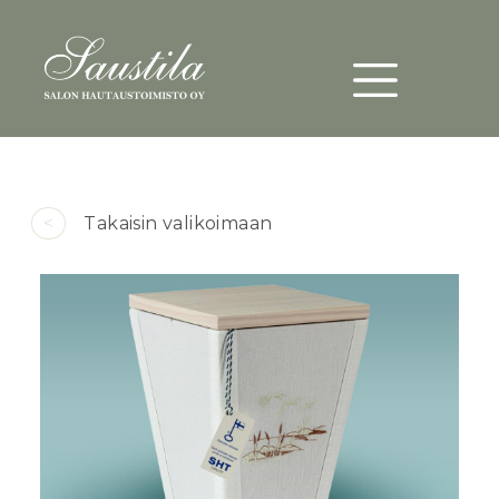
Päävalikko
Hyppää pääsisältöön
<
Takaisin valikoimaan