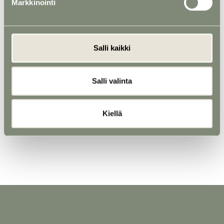
Markkinointi
Salli kaikki
Salli valinta
Kiellä
Uurna 4 - Viti-uurna Joutsenet