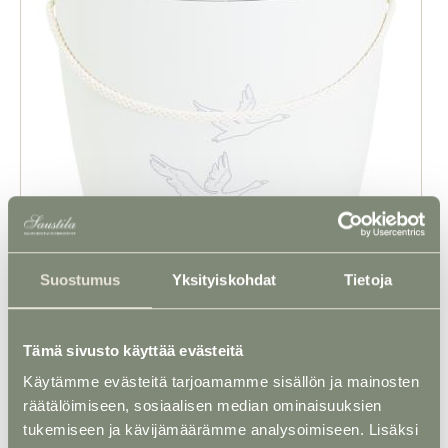
Suostumus
Yksityiskohdat
Tietoja
Tämä sivusto käyttää evästeitä
Uurna 4 - Viti-uurna Joutsenet
Käytämme evästeitä tarjoamamme sisällön ja mainosten
räätälöimiseen, sosiaalisen median ominaisuuksien
tukemiseen ja kävijämäärämme analysoimiseen. Lisäksi