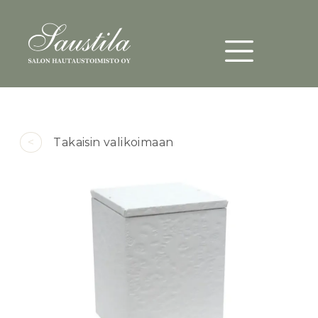
Päävalikko
Hyppää pääsisältöön
<
Takaisin valikoimaan