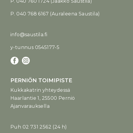
P. 040 760 1724 (Jaakko Saustila)
P. 040 768 6167 (Auraleena Saustila)
info@saustila.fi
y-tunnus 0545177-5
PERNIÖN TOIMIPISTE
Kukkakatrin yhteydessä
Haarlantie 1, 25500 Perniö
Ajanvarauksella
Puh
02 731 2562
(24 h)