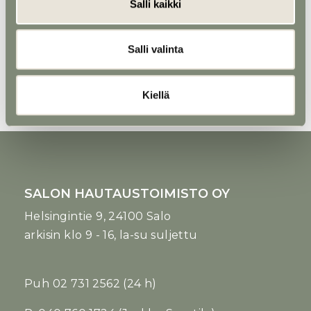
Salli kaikki
Salli valinta
Uurna 5 - Pähkinä, kolme uraa
Kiellä
SALON HAUTAUSTOIMISTO OY
Helsingintie 9, 24100 Salo
arkisin klo 9 - 16, la-su suljettu
Puh
02 731 2562
(24 h)