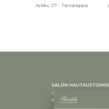
Arkku 27 - Tervaleppä
SALON HAUTAUSTOIMIS
Helsingintie 9,
arkisin klo 9 - 16, la-su suljet