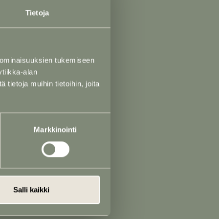
Tietoja
 h)
akko Saustila)
 ominaisuuksien tukemiseen
raleena Saustila)
tiikka-alan
ietoja muihin tietoihin, joita
Markkinointi
utakivet
t
erunkirjoitus
Salli kaikki