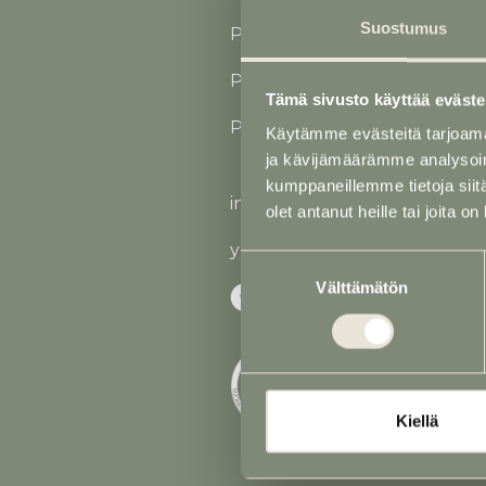
Suostumus
Puh
02 731 2562
(24 h)
P. 040 760 1724 (Jaakko Saus
Tämä sivusto käyttää eväste
P. 040 768 6167 (Auraleena S
Käytämme evästeitä tarjoama
ja kävijämäärämme analysoim
kumppaneillemme tietoja siitä
info@saustila.fi
olet antanut heille tai joita o
y-tunnus 0545177-5
Suostumuksen
Välttämätön
valinta
Kiellä