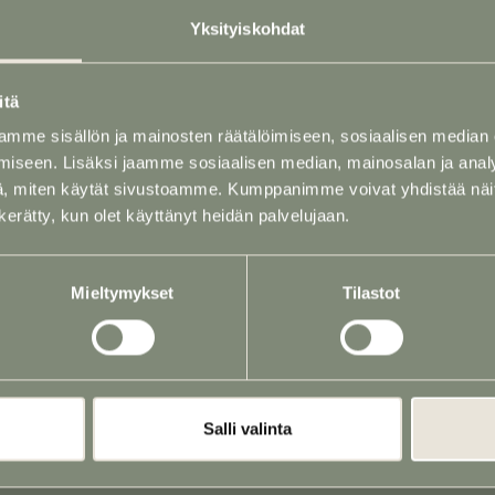
Yksityiskohdat
Puh
02 731 2562
(24
tila)
itä
P. 040 760 1724 (Ja
austila)
mme sisällön ja mainosten räätälöimiseen, sosiaalisen median
P. 040 768 6167 (Au
iseen. Lisäksi jaamme sosiaalisen median, mainosalan ja analy
, miten käytät sivustoamme. Kumppanimme voivat yhdistää näitä t
n kerätty, kun olet käyttänyt heidän palvelujaan.
PALVELUT
Mieltymykset
Tilastot
Arkut, uurnat ja ha
Hautajaiskukat
Hautauskuljetukse
Muistotilaisuus ja p
Salli valinta