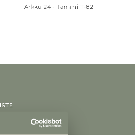
l
Arkku 24 - Tammi T-82
ISTE
in yhteydessä
 1, 25500 Perniö