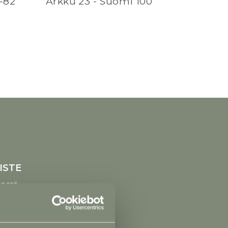
-82
Arkku 23 - Suomi 100
ISTE
in yhteydessä
 1, 25500 Perniö