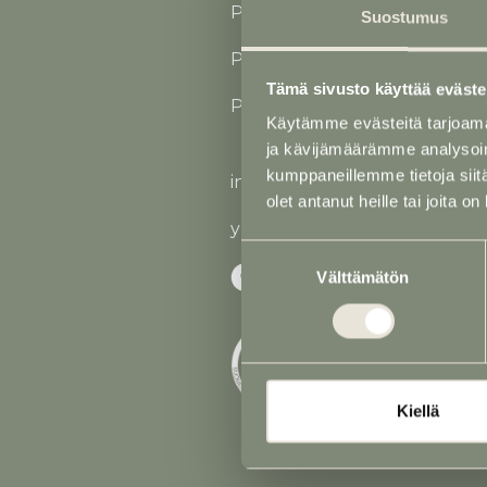
Puh
02 731 2562
(24 h)
Suostumus
P. 040 760 1724 (Jaakko Saus
Tämä sivusto käyttää eväste
P. 040 768 6167 (Auraleena S
Käytämme evästeitä tarjoama
ja kävijämäärämme analysoim
kumppaneillemme tietoja siitä
info@saustila.fi
olet antanut heille tai joita o
y-tunnus 0545177-5
Suostumuksen
Välttämätön
valinta
Kiellä