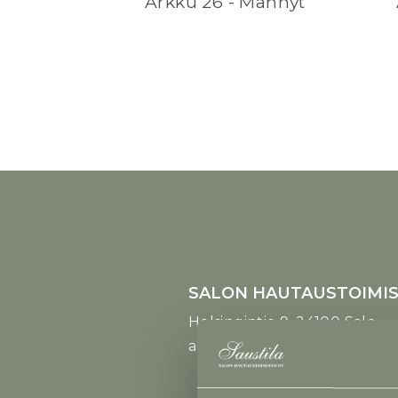
Arkku 26 - Männyt
SALON HAUTAUSTOIMIS
Helsingintie 9,
arkisin klo 9 - 16, la-su suljet