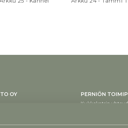
Arkku 25 - Kannel
Arkku 24 - Tammi T
TO OY
PERNIÖN TOIMIP
 24100 Salo
Kukkakatr
tu
Haarlantie
Ajanvarauksella