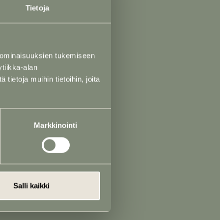
Tietoja
 h)
akko Saustila)
 ominaisuuksien tukemiseen
raleena Saustila)
tiikka-alan
ietoja muihin tietoihin, joita
Markkinointi
utakivet
t
erunkirjoitus
Salli kaikki