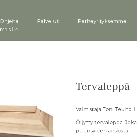
Ohjeita
Palvelut
Perheyrityksemme
maisille
Tervaleppä
Valmistaja Toni Teuho, 
Öljytty tervaleppä. Joka
puunsyiden ansiosta.