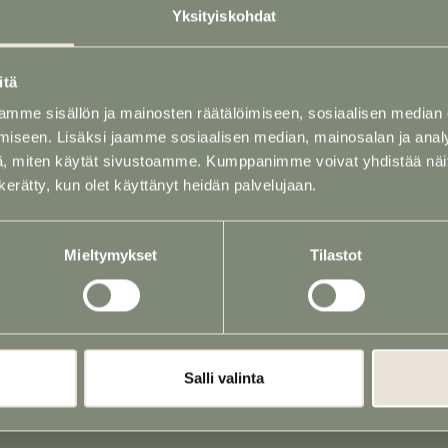
Yksityiskohdat
Puh
02 731 2562
(24
tila)
P. 040 760 1724 (Ja
itä
austila)
mme sisällön ja mainosten räätälöimiseen, sosiaalisen median
P. 040 768 6167 (Au
iseen. Lisäksi jaamme sosiaalisen median, mainosalan ja analy
, miten käytät sivustoamme. Kumppanimme voivat yhdistää näitä t
n kerätty, kun olet käyttänyt heidän palvelujaan.
PALVELUT
Mieltymykset
Tilastot
Arkut, uurnat ja ha
Hautajaiskukat
Hautauskuljetukse
Muistotilaisuus ja p
Salli valinta