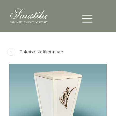
Päävalikko
Hyppää pääsisältöön
<
Takaisin valikoimaan