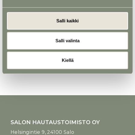
Salli kaikki
Salli valinta
Kiellä
Uurna 4 - Viti-uurna Joutsenet
SALON HAUTAUSTOIMISTO OY
Helsingintie 9, 24100 Salo