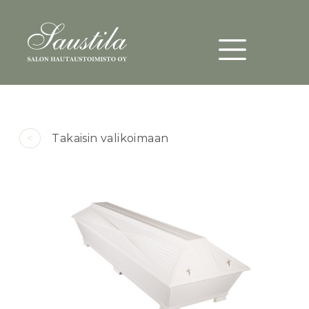
Päävalikko
Hyppää pääsisältöön
<
Takaisin valikoimaan