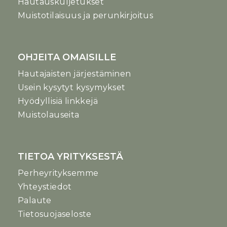
Hautauskuljetukset
Muistotilaisuus ja perunkirjoitus
OHJEITA OMAISILLE
Hautajaisten järjestäminen
Usein kysytyt kysymykset
Hyödyllisiä linkkejä
Muistolauseita
TIETOA YRITYKSESTÄ
Perheyrityksemme
Yhteystiedot
Palaute
Tietosuojaseloste