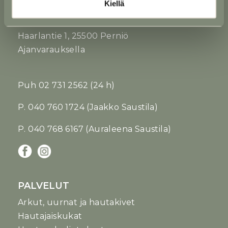
Kiellä
PERNIÖN TOIMIPISTE
Kukkakatrin yhteydessä
Haarlantie 1, 25500 Perniö
Ajanvarauksella
Puh
02 731 2562
(24 h)
P. 040 760 1724 (Jaakko Saustila)
P. 040 768 6167 (Auraleena Saustila)
PALVELUT
Arkut, uurnat ja hautakivet
Hautajaiskukat