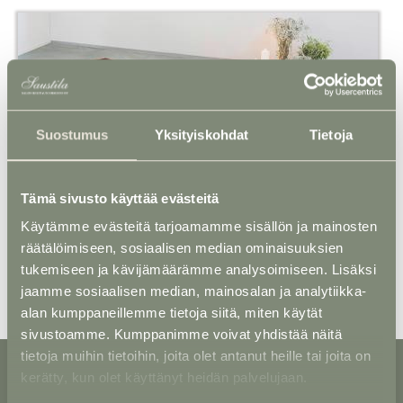
Suostumus
Yksityiskohdat
Tietoja
Arkku 24 - Tammi T-82
Tämä sivusto käyttää evästeitä
Käytämme evästeitä tarjoamamme sisällön ja mainosten
räätälöimiseen, sosiaalisen median ominaisuuksien
tukemiseen ja kävijämäärämme analysoimiseen. Lisäksi
jaamme sosiaalisen median, mainosalan ja analytiikka-
alan kumppaneillemme tietoja siitä, miten käytät
sivustoamme. Kumppanimme voivat yhdistää näitä
tietoja muihin tietoihin, joita olet antanut heille tai joita on
kerätty, kun olet käyttänyt heidän palvelujaan.