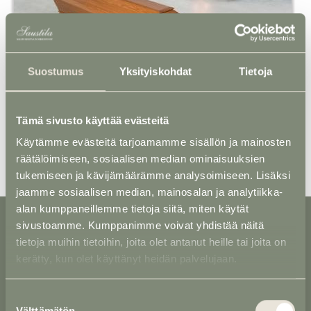
Suostumus
Yksityiskohdat
Tietoja
Arkku 24 - Tammi T-82
Tämä sivusto käyttää evästeitä
Käytämme evästeitä tarjoamamme sisällön ja mainosten
räätälöimiseen, sosiaalisen median ominaisuuksien
tukemiseen ja kävijämäärämme analysoimiseen. Lisäksi
jaamme sosiaalisen median, mainosalan ja analytiikka-
alan kumppaneillemme tietoja siitä, miten käytät
sivustoamme. Kumppanimme voivat yhdistää näitä
tietoja muihin tietoihin, joita olet antanut heille tai joita on
SALON HAUTAUSTOIMISTO OY
kerätty, kun olet käyttänyt heidän palvelujaan.
Helsingintie 9, 24100 Salo
Suostumuksen
arkisin klo 9 - 16, la-su suljettu
Välttämätön