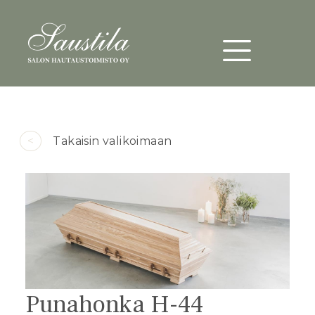
Päävalikko
Hyppää pääsisältöön
<
Takaisin valikoimaan
Punahonka H-44