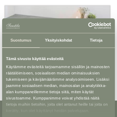
Suostumus
Yksityiskohdat
Tietoja
Arkku 24 - Tammi T-82
Tämä sivusto käyttää evästeitä
Käytämme evästeitä tarjoamamme sisällön ja mainosten
räätälöimiseen, sosiaalisen median ominaisuuksien
tukemiseen ja kävijämäärämme analysoimiseen. Lisäksi
jaamme sosiaalisen median, mainosalan ja analytiikka-
alan kumppaneillemme tietoja siitä, miten käytät
sivustoamme. Kumppanimme voivat yhdistää näitä
tietoja muihin tietoihin, joita olet antanut heille tai joita on
kerätty, kun olet käyttänyt heidän palvelujaan.