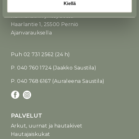
Kiellä
PERNIÖN TOIMIPISTE
Kukkakatrin yhteydessä
Haarlantie 1, 25500 Perniö
Ajanvarauksella
Puh
02 731 2562
(24 h)
P. 040 760 1724 (Jaakko Saustila)
P. 040 768 6167 (Auraleena Saustila)
PALVELUT
Arkut, uurnat ja hautakivet
Hautajaiskukat