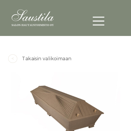
Päävalikko
Hyppää pääsisältöön
<
Takaisin valikoimaan